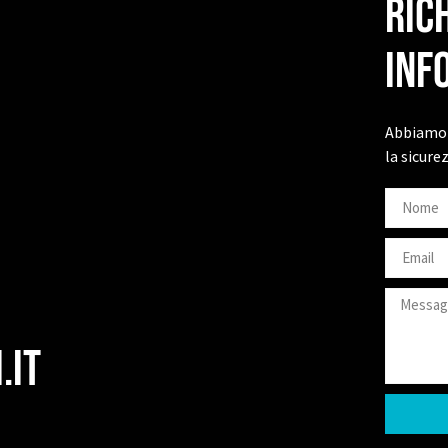
Ric
inf
Abbiamo 
la sicure
.it